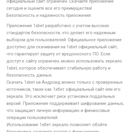
официальный сайт ограничен. Скачайте приложение
сегодня и оцените все его преимущества!
Безопасность и надежность приложения
Приложение 1xbet разработано с учетом высоких
стандартов безопасности, что делает его надежным
выбором для пользователей. Официальное приложение
доступно для скачивания на 1xbet официальный сайт,
что гарантирует защиту от вредоносного ПО. Если
доступ к сайту ограничен, можно использовать зеркало
1xbet, которое обеспечивает стабильную работу и
безопасность данных.
Скачать 1xbet на Андроид можно только с проверенных
источников, таких как 1хбет официальный сайт или его
зеркала. Это исключает риск установки поддельных
версий. Приложение поддерживает шифрование данных,
что защищает личную информацию и финансовые
операции пользователей.
Использование 1хбет зеркало позволяет обойти
блокировки, сохраняя доступ к функционалу