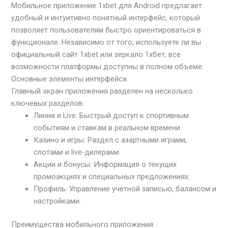
Мобильное приложение 1xbet для Android предлагает
удобный и интуитивно понятный интерфейс, который
позволяет пользователям быстро ориентироваться в
функционале. Независимо от того, используете ли вы
официальный сайт 1xbet или зеркало 1хбет, все
возможности платформы доступны в полном объеме.
Основные элементы интерфейса
Главный экран приложения разделен на несколько
ключевых разделов:
Линия и Live: Быстрый доступ к спортивным
событиям и ставкам в реальном времени.
Казино и игры: Раздел с азартными играми,
слотами и live-дилерами.
Акции и бонусы: Информация о текущих
промоакциях и специальных предложениях.
Профиль: Управление учетной записью, балансом и
настройками.
Преимущества мобильного приложения