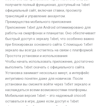
получаете полный функционал, доступный на 1xbet
официальный сайт, включая ставки, просмотр
трансляций и управление аккаунтом.
Преимущества мобильного приложения
Приложение 1xbet для Android оптимизировано для
работы на смартфонах и планшетах. Оно обеспечивает
быстрый доступ к зеркалу 1xbet, что особенно важно
при блокировках основного сайта. С помощью 1хбет
зеркало вы всегда остаетесь на связи с платформой.
Простота установки и использования
Чтобы начать использовать приложение, достаточно
выполнить 1xbet скачать с официального сайта.
Установка занимает несколько минут, а интерфейс
интуитивно понятен даже для новичков. После
установки вы сможете войти через 1хбет зеркало и
наслаждаться всеми возможностями платформы.
Мобильная версия 1xbet – это надежный способ
оставаться в игре, даже если доступ к 1xbet