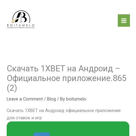
Skip
to
content
Скачать 1XBET на Андроид –
Официальное приложение.865
(2)
Leave a Comment
/
Blog
/ By
boitumelo
Скачать 1XBET на Андроид официальное приложение
для ставок и игр