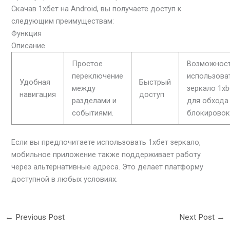
Скачав 1хбет на Android, вы получаете доступ к
следующим преимуществам:
Функция
Описание
Простое
Возможнос
переключение
использова
Удобная
Быстрый
между
зеркало 1xb
навигация
доступ
разделами и
для обхода
событиями.
блокировок
Если вы предпочитаете использовать 1хбет зеркало,
мобильное приложение также поддерживает работу
через альтернативные адреса. Это делает платформу
доступной в любых условиях.
←
Previous Post
Next Post
→